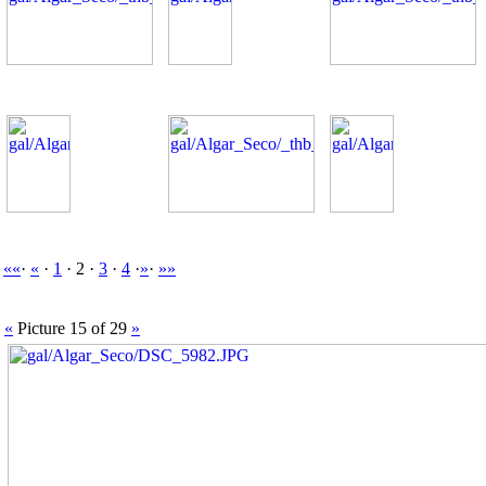
««
·
«
·
1
· 2 ·
3
·
4
·
»
·
»»
«
Picture 15 of 29
»