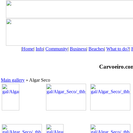
|
Home
|
Info
|
Community
|
Business
|
Beaches
|
What to do?
|
Carvoeiro.com 
Main gallery
» Algar Seco