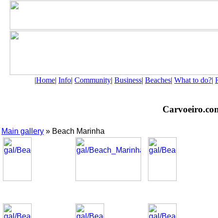
|
Home
|
Info
|
Community
|
Business
|
Beaches
|
What to do?
|
Carvoeiro.com 
Main gallery
» Beach Marinha