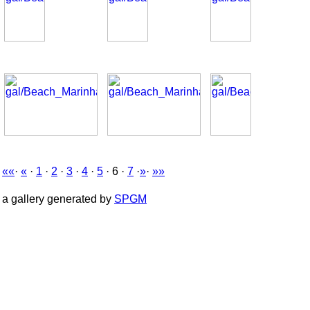
««
·
«
·
1
·
2
·
3
·
4
·
5
· 6 ·
7
·
»
·
»»
a gallery generated by
SPGM