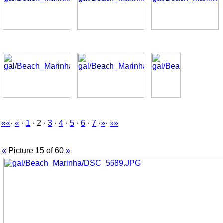
««
·
«
·
1
· 2 ·
3
·
4
·
5
·
6
·
7
·
»
·
»»
«
Picture 15 of 60
»