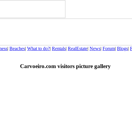
ness
|
Beaches
|
What to do?
|
Rentals
|
RealEstate
|
News
|
Forum
|
Blogs
|
Carvoeiro.com visitors picture gallery