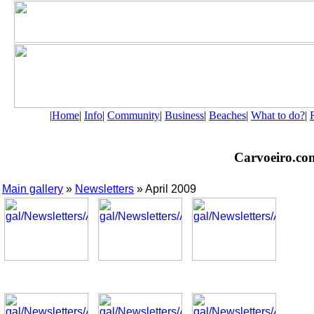
|
Home
|
Info
|
Community
|
Business
|
Beaches
|
What to do?
|
Carvoeiro.com 
Main gallery
»
Newsletters
» April 2009