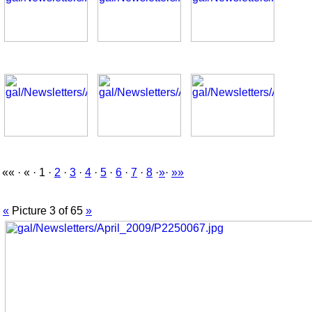
«« · « · 1 ·
2
·
3
·
4
·
5
·
6
·
7
·
8
·
»
·
»»
«
Picture 3 of 65
»