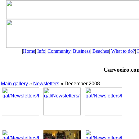
|
Home
|
Info
|
Community
|
Business
|
Beaches
|
What to do?
|
Carvoeiro.com 
Main gallery
»
Newsletters
» December 2008