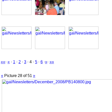
««
·
«
·
1
·
2
·
3
· 4 ·
5
·
6
·
»
·
»»
«
Picture 28 of 51
»