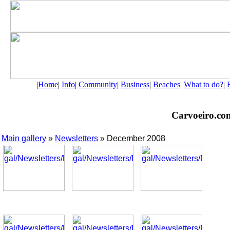
|
Home
|
Info
|
Community
|
Business
|
Beaches
|
What to do?
|
Carvoeiro.com 
Main gallery
»
Newsletters
» December 2008