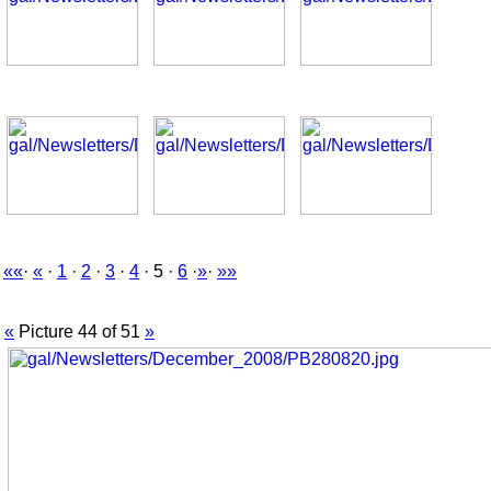
««
·
«
·
1
·
2
·
3
·
4
· 5 ·
6
·
»
·
»»
«
Picture 44 of 51
»