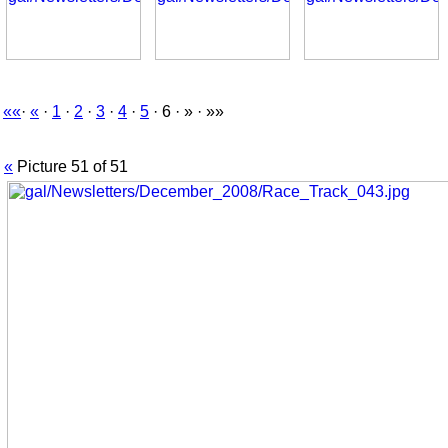
««
·
«
·
1
·
2
·
3
·
4
·
5
· 6 · » · »»
«
Picture 51 of 51