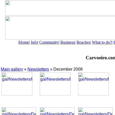
|
Home
|
Info
|
Community
|
Business
|
Beaches
|
What to do?
|
Carvoeiro.com 
Main gallery
»
Newsletters
» December 2008