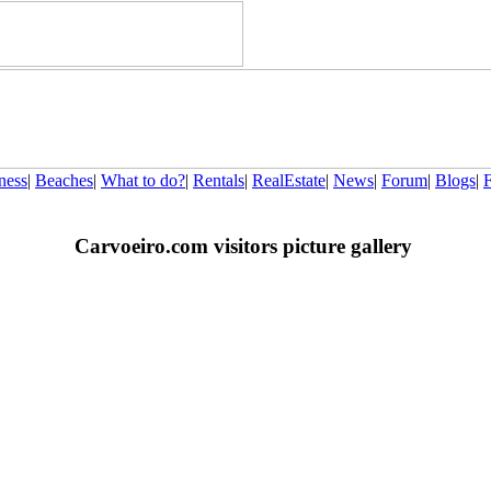
ness
|
Beaches
|
What to do?
|
Rentals
|
RealEstate
|
News
|
Forum
|
Blogs
|
Carvoeiro.com visitors picture gallery