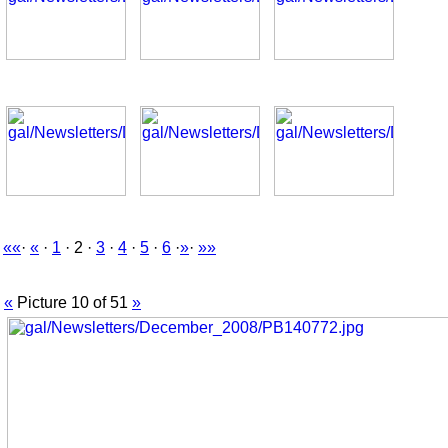
««
·
«
·
1
· 2 ·
3
·
4
·
5
·
6
·
»
·
»»
«
Picture 10 of 51
»