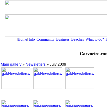
|
Home
|
Info
|
Community
|
Business
|
Beaches
|
What to do?
|
Carvoeiro.com 
Main gallery
»
Newsletters
» July 2009