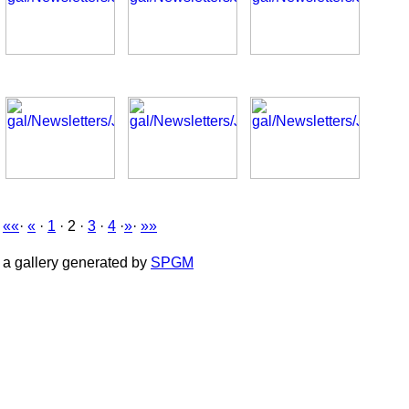
««
·
«
·
1
· 2 ·
3
·
4
·
»
·
»»
a gallery generated by
SPGM