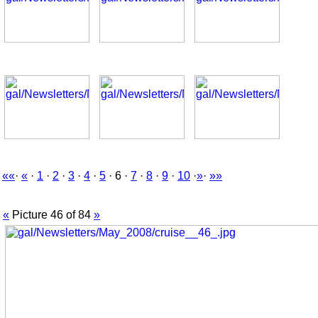
««
·
«
·
1
·
2
·
3
·
4
·
5
· 6 ·
7
·
8
·
9
·
10
·
»
·
»»
«
Picture 46 of 84
»