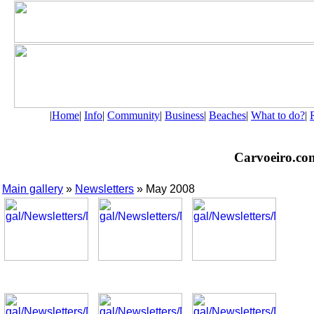
|
Home
|
Info
|
Community
|
Business
|
Beaches
|
What to do?
|
Carvoeiro.com 
Main gallery
»
Newsletters
» May 2008