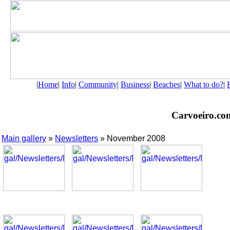
|
Home
|
Info
|
Community
|
Business
|
Beaches
|
What to do?
|
Carvoeiro.com 
Main gallery
»
Newsletters
» November 2008