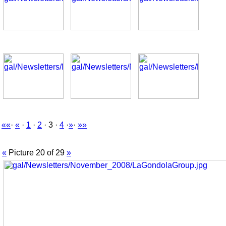
««
·
«
·
1
·
2
· 3 ·
4
·
»
·
»»
«
Picture 20 of 29
»