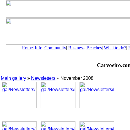
|
Home
|
Info
|
Community
|
Business
|
Beaches
|
What to do?
|
Carvoeiro.com 
Main gallery
»
Newsletters
» November 2008