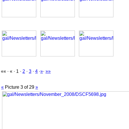
«« · « · 1 ·
2
·
3
·
4
·
»
·
»»
«
Picture 3 of 29
»